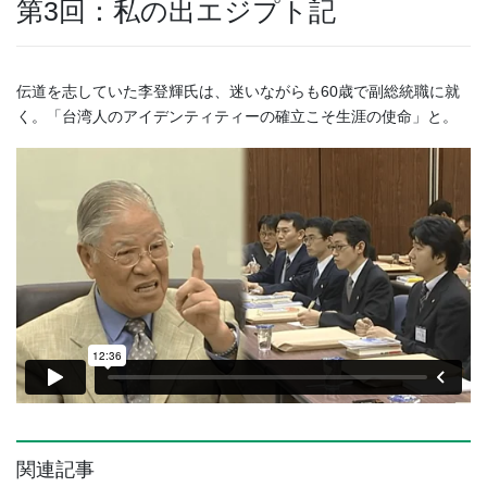
第3回：私の出エジプト記
伝道を志していた李登輝氏は、迷いながらも60歳で副総統職に就
く。「台湾人のアイデンティティーの確立こそ生涯の使命」と。
関連記事