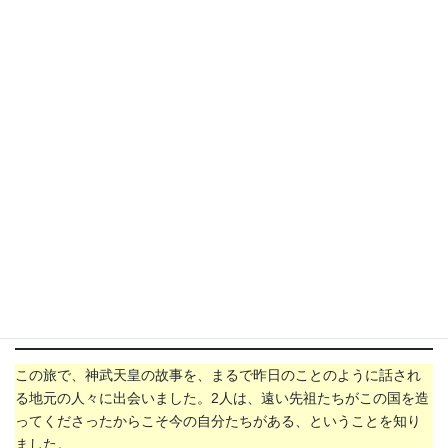
ち）といわれる「お舟出だんご」。美味（お
い）しかったよ♪
お舟出だんご
この旅で、神武天皇の故事を、まるで昨日のことのように話され
る地元の人々に出会いました。2人は、遠い先祖たちがこの国を造
ってくださったからこそ今の自分たちがある、ということを知り
ました。