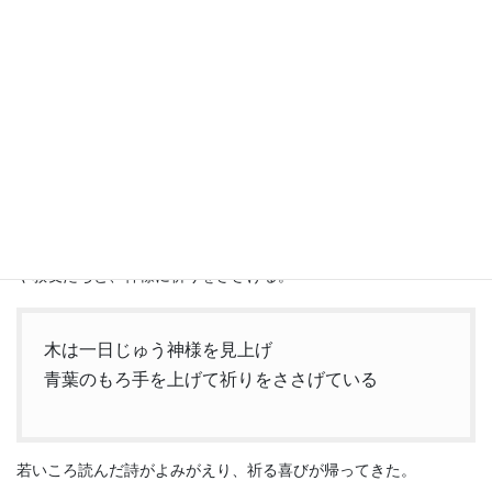
祈っていたらあなたの顔が浮かんできて、あなたのために祈らさ
れました。こんなに早く祈りが聞かれるなんて思いませんでし
た」。祈られていたのは妻だけではなかった。私も天上地上の兄
弟姉妹に祈られていたんだ……。感謝の涙があふれた。
信仰生活を一からやり直そうと、職を辞し、住み慣れた熊本を出
て、妻と2人で上京した。長年かかって集めた蔵書も、愛車も処分
し、八畳一間のアパートに入るだけの荷物を持って。今まで大切
にしていた物を手離したのに、なぜかうれしい。
朝は小鳥のさえずりを聞きながら瞑想（めいそう）し、夕には妻
や教友たちと、神様に祈りをささげる。
木は一日じゅう神様を見上げ
青葉のもろ手を上げて祈りをささげている
若いころ読んだ詩がよみがえり、祈る喜びが帰ってきた。