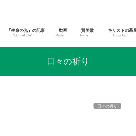
『生命の光』の記事
動画
賛美歌
キリストの幕
“Light of Life”
Movie
Hymn
About Us
日々の祈り
日々の祈り