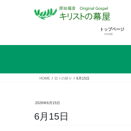
コ
ナ
ン
ビ
テ
ゲ
ン
ー
トップページ
ツ
シ
HOME
へ
ョ
ス
ン
キ
に
ッ
移
プ
動
HOME
日々の祈り
6月15日
2026年6月15日
6月15日