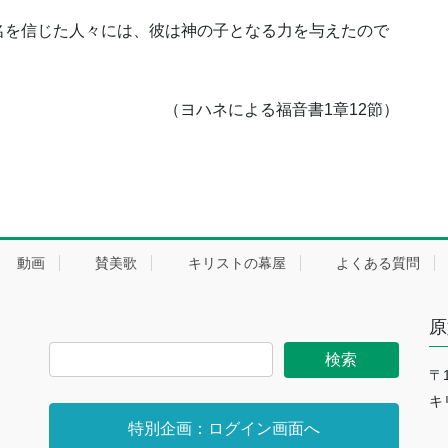
名を信じた人々には、彼は神の子となる力を与えたので
（ヨハネによる福音書1章12節）
動画
賛美歌
キリストの幕屋
よくある質問
原
〒
キ
特別企画：ログイン画面へ