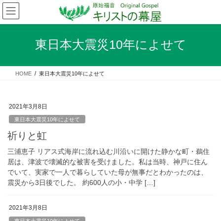
コ
ナ
ン
ビ
テ
ゲ
ン
ー
東日本大震災10年によせて
ツ
シ
へ
ョ
ス
ン
HOME
東日本大震災10年によせて
キ
に
ッ
移
プ
動
2021年3月8日
東日本大震災10年によせて
祈りと虹
三浦恵子 リアス式海岸に流れ込む川沿いに開けた静かな町・鵜住
居は、津波で壊滅的な被害を受けました。私は当時、神戸に住ん
でいて、実家で一人で暮らしていた母が無事だとわかったのは、
震災から3日後でした。 約600人の小・中学 […]
2021年3月8日
東日本大震災10年によせて