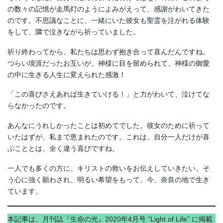
の数々の記憶が走馬灯のようによみがえって、感謝がわいてきた
のです。不思議なことに、一緒にいた彼女も聖霊を注がれる体験
をして、隣で泣きながら祈っていました。
祈り終わってから、私たちは思わず抱き合って喜んだんですね。
つらい境涯だったお互いが、神様に目を留められて、神様の御愛
の中に生きる人生に変えられた感激！
「この喜びさえあれば生きていける！」と力がわいて、泣けてな
らなかったのです。
あんなにうれしかったことは初めてでした。彼女のために祈って
いたはずが、私まで恵まれたのです。これは、自分一人だけが喜
ぶこととは、全く違う喜びですね。
一人でも多くの方に、キリストの救いをお伝えしていきたい。そ
う心に強く願わされ、明るい希望をもって、今、奈良の地で生き
ています。
本記事は、月刊誌『生命の光』2020年4月号 “Light of Life” に掲載