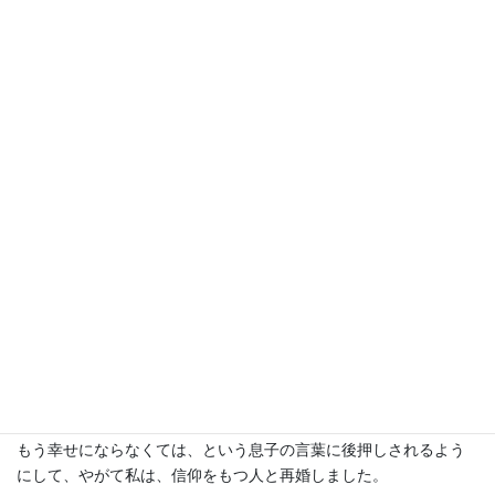
息子の言葉に涙した日
それからというもの、お小遣いや手紙を添えて、私は息子に『生
命の光』誌を送るようになりました。そしてお互いの近況を伝え
合ううちに、だんだんと心のやりとりができるようになったので
す。
ある日、息子から立派な胡蝶蘭（こちょうらん）が送られてきま
した。その日は私の誕生日でした。
「おかんもこれまで大変だったんだから、もう幸せにならんばん
ね」と、私を気遣う息子の言葉を聞いた時、思わずその場で泣い
てしまいました。
もう幸せにならなくては、という息子の言葉に後押しされるよう
にして、やがて私は、信仰をもつ人と再婚しました。