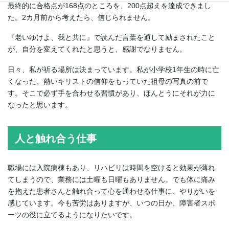
最終的に合格点が168点のところを、200点超えを達成できまし
た。2カ月前から考えたら、信じられません。
『老いゆけよ、我と共に』で読んだ言葉を通して励まされたこと
が、自分を変えてくれたと思うと、感謝でなりません。
日々、私が祈る場所は決まっています。私が小学校1年生の時に亡
くなった、熱いキリストの信仰をもっていた祖母の写真の前で
す。そこで必ず手を合わせる習慣があり、ほんとうにそれが力に
なったと思います。
人と触れ合う仕事
職場には入院病棟もあり、リハビリは時間を空けると効果が薄れ
てしまうので、業務には土曜も日曜もありません。でも体に痛み
を抱えた患者さんと触れ合って心を通わせる仕事に、やりがいを
感じています。今も苦労はありますが、いつの日か、障害者スポ
ーツの役に立てるようになりたいです。