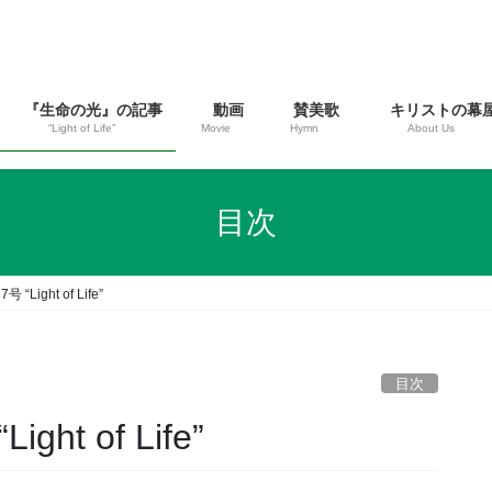
『生命の光』の記事
動画
賛美歌
キリストの幕
“Light of Life”
Movie
Hymn
About Us
目次
Light of Life”
目次
ht of Life”