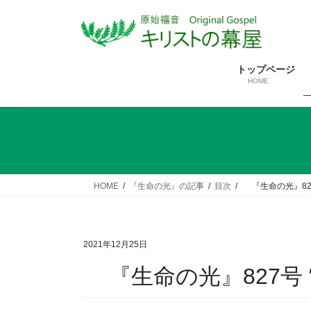
コ
ナ
ン
ビ
テ
ゲ
ン
ー
トップページ
ツ
シ
HOME
へ
ョ
ス
ン
キ
に
ッ
移
プ
動
HOME
『生命の光』の記事
目次
『生命の光』827号 “
2021年12月25日
『生命の光』827号 “Lig