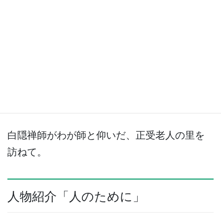
に携わる筆者。
この記事を読む
祈りの地「『正受老人』との出会
い —長野・飯山— 」
白隠禅師がわが師と仰いだ、正受老人の里を
訪ねて。
人物紹介「人のために」