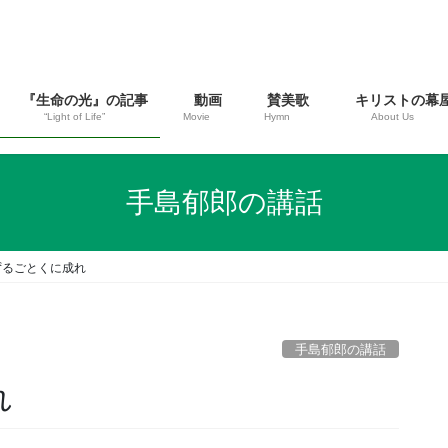
『生命の光』の記事
動画
賛美歌
キリストの幕
“Light of Life”
Movie
Hymn
About Us
手島郁郎の講話
るごとくに成れ
手島郁郎の講話
れ