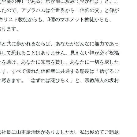
（全能の神）である。わが前に歩みて全かれよ」と。こ
したので、アブラハムは全世界から「信仰の父」と仰が
のキリスト教徒からも、3億のマホメット教徒からも、
おります。
神と共に歩かれるならば、あなたがどんなに無力であっ
処して恐れることはありません。見えない神が必ず祝福
たを助け、あなたに知恵を貸し、あなたに一切を成した
ます。すべて優れた信仰者に共通する態度は「信ずるご
に尽きます。「念ずれば花ひらく」と、宗教詩人の坂村
の社長に山本慶治氏がありましたが、私は極めてご懇意