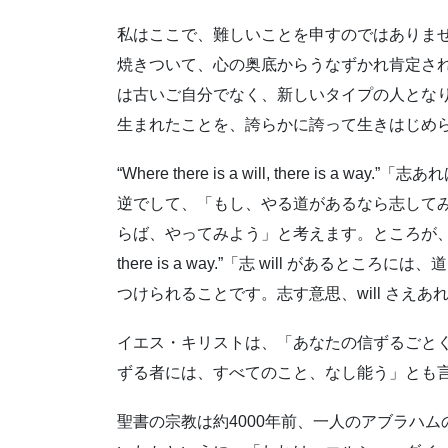
私はここで、難しいことを申すのではありま
焼きついて、心の奥底からうなずかれ肯定さ
は古いご自分でなく、新しいタイプの人とな
生まれたことを、誇らかに誇って生きはじめ
“Where there is a will, there i
逆でして、「もし、やる道があるなら志して
らば、やってみよう」と考えます。ところが、あなたはこの
there is a way.”「志 will があると
つけられることです。志す意思、will さえあれ
イエス・キリストは、「あなたの信ずるごと
ずる者には、すべてのこと、なし能う」とも
聖書の宗教は約4000年前、一人のアブラハ