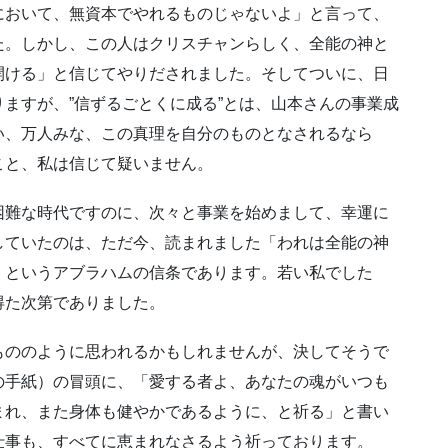
において、無資本でやれるものじゃないよ」と言って、
た。しかし、この人はクリスチャンらしく、全能の神と
開ける」と信じてやりだされました。そしてついに、日
ますが、”信ずるごとくに成る”とは、山本さんの事業成
い、万人みな、この真理を自分のものとなされるなら
こと、私は信じて疑いません。
困難な時代ですのに、次々と事業を始めまして、幸運に
していたのは、ただ今、読まれました「われは全能の神
」というアブラハムの信条であります。若い私でした
得た次第でありました。
もののように思われるかもしれませんが、決してそうで
の手紙）の冒頭に、「愛する者よ、あなたの魂がいつも
まれ、また身体も健やかであるように、と祈る」と書い
仕事も、すべてに恵まれなさるよう祈っております。