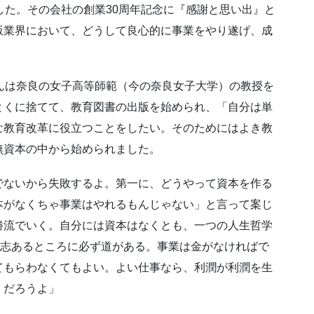
した。その会社の創業30周年記念に『感謝と思い出』と
版業界において、どうして良心的に事業をやり遂げ、成
。
んは奈良の女子高等師範（今の奈良女子大学）の教授を
とくに捨てて、教育図書の出版を始められ、「自分は単
な教育改革に役立つことをしたい。そのためにはよき教
無資本の中から始められました。
でないから失敗するよ。第一に、どうやって資本を作る
本がなくちゃ事業はやれるもんじゃない」と言って案じ
勝流でいく。自分には資本はなくとも、一つの人生哲学
re is a way.” 志あるところに必ず道がある。事業は金がなければで
てもらわなくてもよい。よい仕事なら、利潤が利潤を生
くだろうよ」