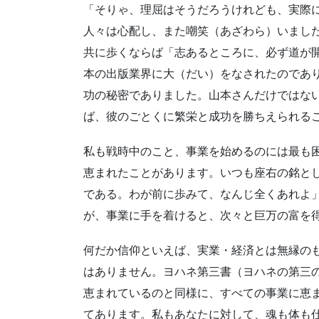
「そりゃ、理屈はそうだろうけれども、実際
人々は心配し、また嘲笑（あざわら）いまし
共に歩くならば「志あるところに、必ず道が
本の出版業界に大（だい）をなされたのであり
功の秘密でありました。山本さんだけではな
ば、彼のごとくに繁栄と成功を勝ちえられる
私も戦時中のこと、事業を始めるのには最も
恵まれたことがあります。いつも座右の銘と
である。わが前に歩みて、なんじ全くあれよ
が、事業に手を着けると、次々と巨万の富を
何だか信仰といえば、実業・経済とは無縁の
はありません。ヨハネ第三書（ヨハネの第三
恵まれているのと同様に、すべての事業に恵
てあります。私もあなたに対して、魂も体も