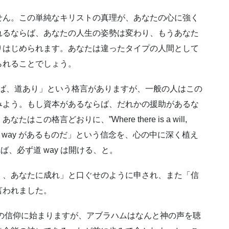
せん。この単純なキリストの真理が、あなたの心に強く
れるならば、あなたの人生の姿勢は変わり、もうあなた
りはじめられます。あなたは違ったタイプの人間として
られることでしょう。
s a way.”「志あれば、道あり」という格言がありますが、一般の人はこの
みよう。もし資本があるならば、だれかの援助があるな
格言どおりに、”Where there is a will,
ころには、道 way があるものだ」という信念を、心の中に深く植え
ば、必ず道 way は開ける、と。
く、あなたに成れ」と口ぐせのように申され、また「信
言われました。
ムの信仰に始まりますが、アブラハムはなんと神の声を聴