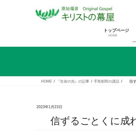
コ
ナ
ン
ビ
テ
ゲ
ン
ー
トップページ
ツ
シ
HOME
へ
ョ
ス
ン
キ
に
ッ
移
プ
動
HOME
『生命の光』の記事
手島郁郎の講話
信ず
2023年1月23日
信ずるごとくに成