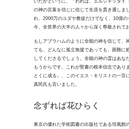
いたかというに、「われは、エルシャッダイ
の神の言葉を信じに信じて生涯を貫き通しま
れ、2000万のユダヤ教徒だけでなく、10億
今、全世界の大半の人々から深く尊敬されて
もしアブラハムのように全能の神を信じて、
ても、どんなに孤立無援であっても、困難に
してくださるでしょう。全能の神の霊はあな
もうからです。これが聖書の根本信念であり
とくに成る」、このイエス・キリストの一言
真民氏も言いました。
念ずれば花ひらく
東京の優れた学術図書の出版社である培風館