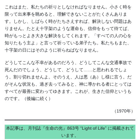
これはまた、私たちの祈りとしなければなりません。小さく時を
限って出来事を眺めると、理解できないことがたくさんありま
す。しかし、しばらく時がたちさえすれば、解決しない問題はあ
りません。たとえ十字架のような運命も、信仰をもって待てば、
時がもっとよき大きな解決をしてくれます。「すべての人の心を
知りたもう主よ」と言って祈っている弟子たち。私たちもまた、
十字架の日にはそのように祈らねばなりません。
どうしてこんな不幸があるのだろう、どうしてこんな交通事故で
死んだのでしょう、どうして、どうして……と思われるでしょ
う。割り切れませんよ。そのうえ、人は悪（あ）し様に言う。だ
がそんな状況も、過ぎ去ってみると、神に導かれる者にとっては
すべてが最善に変わってゆきます。これが、生きた信仰というも
のです。（後編に続く）
（1970年）
本記事は、月刊誌『生命の光』863号 “Light of Life” に掲載されて
います。