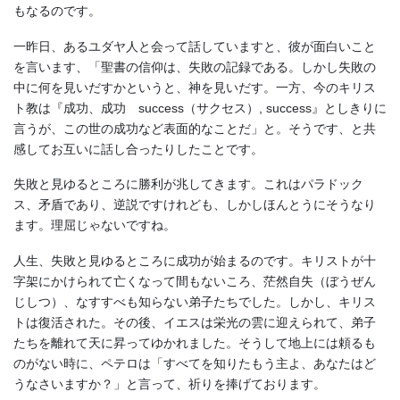
もなるのです。
一昨日、あるユダヤ人と会って話していますと、彼が面白いこと
を言います、「聖書の信仰は、失敗の記録である。しかし失敗の
中に何を見いだすかというと、神を見いだす。一方、今のキリス
ト教は『成功、成功 success（サクセス）, success』としきりに
言うが、この世の成功など表面的なことだ」と。そうです、と共
感してお互いに話し合ったりしたことです。
失敗と見ゆるところに勝利が兆してきます。これはパラドック
ス、矛盾であり、逆説ですけれども、しかしほんとうにそうなり
ます。理屈じゃないですね。
人生、失敗と見ゆるところに成功が始まるのです。キリストが十
字架にかけられて亡くなって間もないころ、茫然自失（ぼうぜん
じしつ）、なすすべも知らない弟子たちでした。しかし、キリス
トは復活された。その後、イエスは栄光の雲に迎えられて、弟子
たちを離れて天に昇ってゆかれました。そうして地上には頼るも
のがない時に、ペテロは「すべてを知りたもう主よ、あなたはど
うなさいますか？」と言って、祈りを捧げております。