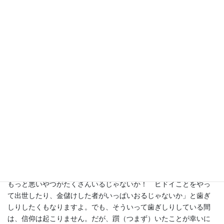
してか？ その人の心がまだ狭いからです。より高い次元から見
られないからです。
もう一つには、すべてを神が知って計画しておられる。時間をか
ければ、やがてわかる時が来る。しかし、心が焦る人間にはわか
らない場合があります。
失敗と見ゆるところに
神は、私たちの心をすべてご存じである。すべてを知る心をもつ
もの、これ神様です。やがて時間がたってみたらわかります。ま
た、信仰があったら耐え忍んでゆくことができます。もし信仰が
なかったら、そのような場合、「自分は正しいのに。世の中には
もっと悪いやつがたくさんいるじゃないか！ ヒドイことをやっ
て出世したり、金儲けした者がいっぱいおるじゃないか」と歯ぎ
しりしたくもなりますよ。でも、そういって歯ぎしりしている間
は、信仰は起こりません。だが、躓（つまず）いたことが幸いに