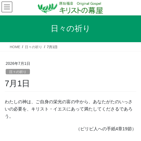
コ
ナ
ン
ビ
テ
ゲ
ン
ー
日々の祈り
ツ
シ
へ
ョ
ス
ン
HOME
日々の祈り
7月1日
キ
に
ッ
移
プ
動
2026年7月1日
日々の祈り
7月1日
わたしの神は、ご自身の栄光の富の中から、あなたがたのいっさ
いの必要を、キリスト・イエスにあって満たしてくださるであろ
う。
（ピリピ人への手紙4章19節）