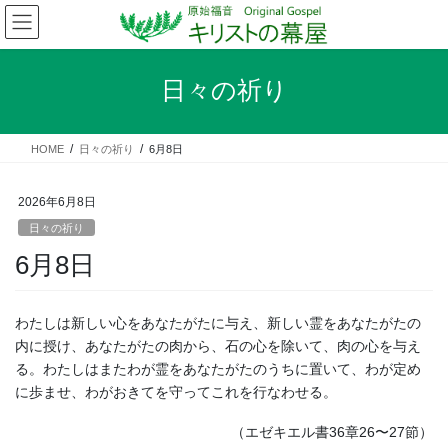
コ
ナ
ン
ビ
テ
ゲ
ン
ー
日々の祈り
ツ
シ
へ
ョ
ス
ン
HOME
日々の祈り
6月8日
キ
に
ッ
移
プ
動
2026年6月8日
日々の祈り
6月8日
わたしは新しい心をあなたがたに与え、新しい霊をあなたがたの
内に授け、あなたがたの肉から、石の心を除いて、肉の心を与え
る。わたしはまたわが霊をあなたがたのうちに置いて、わが定め
に歩ませ、わがおきてを守ってこれを行なわせる。
（エゼキエル書36章26〜27節）