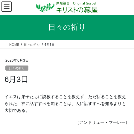
コ
ナ
ン
ビ
テ
ゲ
ン
ー
日々の祈り
ツ
シ
へ
ョ
ス
ン
HOME
日々の祈り
6月3日
キ
に
ッ
移
プ
動
2026年6月3日
日々の祈り
6月3日
イエスは弟子たちに説教することを教えず、ただ祈ることを教え
られた。神に話すすべを知ることは、人に話すすべを知るよりも
大切である。
（アンドリュー・マーレー）