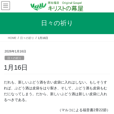
コ
ナ
ン
ビ
テ
ゲ
ン
ー
日々の祈り
ツ
シ
へ
ョ
ス
ン
HOME
日々の祈り
1月16日
キ
に
ッ
移
プ
動
2026年1月16日
日々の祈り
1月16日
だれも、新しいぶどう酒を古い皮袋に入れはしない。もしそうす
れば、ぶどう酒は皮袋をはり裂き、そして、ぶどう酒も皮袋もむ
だになってしまう。だから、新しいぶどう酒は新しい皮袋に入れ
るべきである。
（マルコによる福音書2章22節）