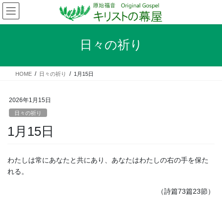
コ
ナ
ン
ビ
テ
ゲ
ン
ー
日々の祈り
ツ
シ
へ
ョ
ス
ン
HOME
日々の祈り
1月15日
キ
に
ッ
移
プ
動
2026年1月15日
日々の祈り
1月15日
わたしは常にあなたと共にあり、あなたはわたしの右の手を保た
れる。
（詩篇73篇23節）