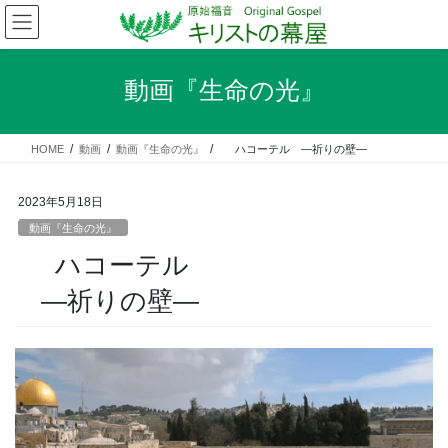
コ
ナ
ン
ビ
テ
ゲ
ン
ー
動画『生命の光』
ツ
シ
へ
ョ
ス
ン
HOME
動画
動画『生命の光』
ハコーテル ―祈りの壁―
キ
に
ッ
移
プ
動
2023年5月18日
動画『生命の光』
ハコーテル
―祈りの壁―