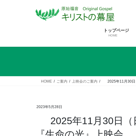
コ
ナ
ン
ビ
テ
ゲ
ン
ー
トップページ
ツ
シ
HOME
へ
ョ
ス
ン
キ
に
ッ
移
プ
動
HOME
ご案内
上映会のご案内
2025年11月3
2023年5月28日
2025年11月30日
『生命の光』上映会