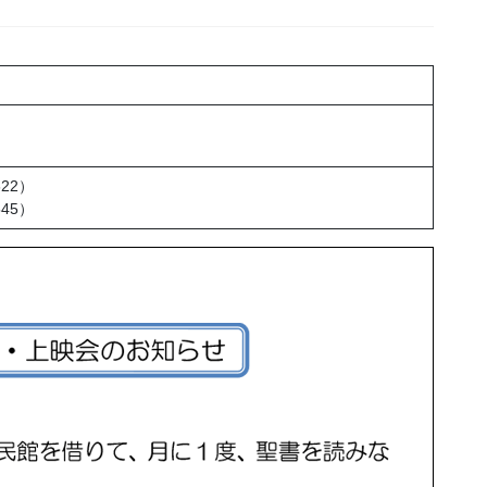
622）
545）