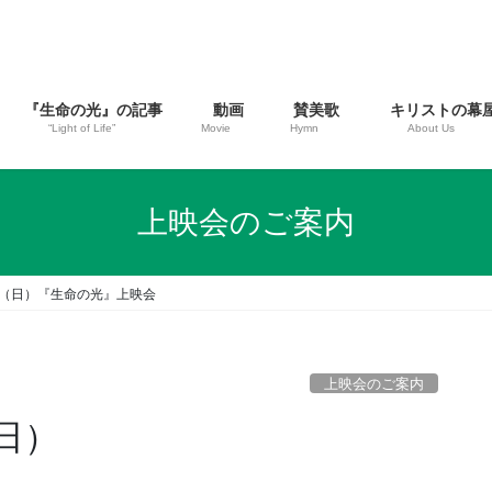
『生命の光』の記事
動画
賛美歌
キリストの幕
“Light of Life”
Movie
Hymn
About Us
上映会のご案内
0日（日）『生命の光』上映会
上映会のご案内
（日）