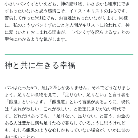
小さいパンくずといえども、神の贈り物、いささかも粗末にでき
ずもったいないと思う感情こそ、イエス・キリストのお心です。
苦労して作った米1粒でも、お百姓はもったいながります。同様
に、私のようなパンくずのごとき人間がキリストに拾われて、神
に愛（いと）おしまれる理由が、「パンくずを廃らせるな」との
聖句にわかるような気がします。
神と共に生きる幸福
パンはたった5つ、魚は2匹しかありません。それでどうなりまし
ょう。足りない食物を見て、「足りない、足りない」と言う者を
「餓鬼」といいます。「餓鬼道」という言葉があるように、現代
は「あれが欲しい、これが欲しい」と欲望にきりがない時代で
す。どれだけあっても、「足りない、足りない」と言う。お金の
ある人は豊かに満ち足りた心で暮らしているように思うけれど
も、むしろ餓鬼のような心しかもっていない場合が、いかに世の
中に多いことか。