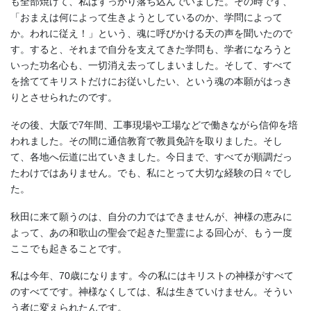
も全部焼けて、私はすっかり落ち込んでいました。その時です、
「おまえは何によって生きようとしているのか、学問によって
か。われに従え！」という、魂に呼びかける天の声を聞いたので
す。すると、それまで自分を支えてきた学問も、学者になろうと
いった功名心も、一切消え去ってしまいました。そして、すべて
を捨ててキリストだけにお従いしたい、という魂の本願がはっき
りとさせられたのです。
その後、大阪で7年間、工事現場や工場などで働きながら信仰を培
われました。その間に通信教育で教員免許を取りました。そし
て、各地へ伝道に出ていきました。今日まで、すべてが順調だっ
たわけではありません。でも、私にとって大切な経験の日々でし
た。
秋田に来て願うのは、自分の力ではできませんが、神様の恵みに
よって、あの和歌山の聖会で起きた聖霊による回心が、もう一度
ここでも起きることです。
私は今年、70歳になります。今の私にはキリストの神様がすべて
のすべてです。神様なくしては、私は生きていけません。そうい
う者に変えられたんです。