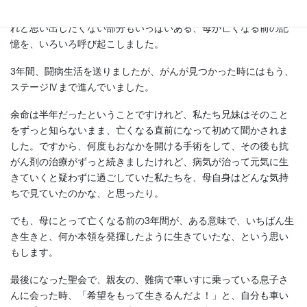
納骨するに当たって、私がいちばん避けて通ってきた、大事だけ
れど思い出したくない部分もいっぱいある、母が亡くなる前の記
憶を、いろいろ呼び起こしました。
3年間、闘病生活を送りましたが、がんが見つかった時にはもう、
ステージⅣまで進んでいました。
余命は半年だったということですけれど、私たち兄妹はそのこと
をずっと知らないまま、亡くなる直前になって初めて聞かされま
した。ですから、何度もおなかを開ける手術をして、その後も抗
がん剤の治療がずっと続きましたけれど、病気が治って元気に生
きていくと疑わずに過ごしていた私たちを、母自身はどんな気持
ちで見ていたのかな、と思ったり。
でも、母にとって亡くなる前の3年間が、ある意味で、いちばん生
き生きと、何か本領を発揮したように生きていたな、という思い
もします。
最後になった聖会で、親友の、難病で車いすに乗っている息子さ
んに会った時、「希望をもって生きるんだよ！」と、自分も車い