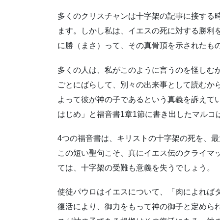
多くのクリスチャンは十字架の記事に接する
ます。しかし私は、イエスの死に対する勝利
に勝（まさ）って、その真骨頂を示されたも
多くの人は、私がこのように言うのを怪しむ
ごとにばらして、別々の出来事として読むか
よって彼が神の子であるという真義を訴えて
はじめ」と福音書1章1節に書き出したマルコ
4つの福音書は、キリストの十字架の死を、
この短い聖句こそ、真にイエス伝のクライマ
ては、十字架の受難も意義を失うでしょう。
使徒パウロはイエスについて、「肉によれば
復活により、御力をもって神の御子と定められ