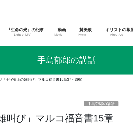
『生命の光』の記事
動画
賛美歌
キリストの幕
“Light of Life”
Movie
Hymn
About Us
手島郁郎の講話
話「十字架上の雄叫び」マルコ福音書15章37～39節
手島郁郎の講話
雄叫び」マルコ福音書15章