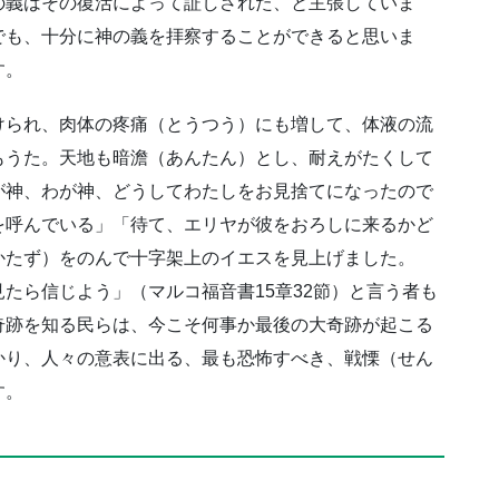
の義はその復活によって証しされた、と主張していま
でも、十分に神の義を拝察することができると思いま
す。
けられ、肉体の疼痛（とうつう）にも増して、体液の流
もうた。天地も暗澹（あんたん）とし、耐えがたくして
が神、わが神、どうしてわたしをお見捨てになったので
を呼んでいる」「待て、エリヤが彼をおろしに来るかど
かたず）をのんで十字架上のイエスを見上げました。
たら信じよう」（マルコ福音書15章32節）と言う者も
奇跡を知る民らは、今こそ何事か最後の大奇跡が起こる
かり、人々の意表に出る、最も恐怖すべき、戦慄（せん
す。