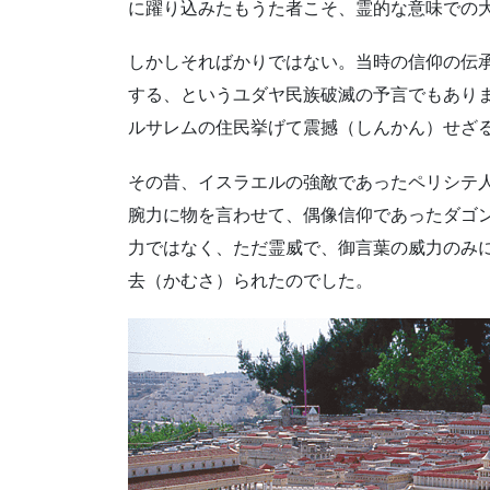
に躍り込みたもうた者こそ、霊的な意味での
しかしそればかりではない。当時の信仰の伝
する、というユダヤ民族破滅の予言でもあり
ルサレムの住民挙げて震撼（しんかん）せざ
その昔、イスラエルの強敵であったペリシテ
腕力に物を言わせて、偶像信仰であったダゴ
力ではなく、ただ霊威で、御言葉の威力のみ
去（かむさ）られたのでした。