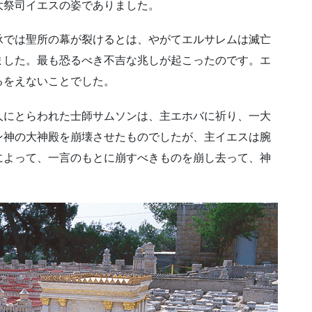
大祭司イエスの姿でありました。
承では聖所の幕が裂けるとは、やがてエルサレムは滅亡
ました。最も恐るべき不吉な兆しが起こったのです。エ
るをえないことでした。
人にとらわれた士師サムソンは、主エホバに祈り、一大
ン神の大神殿を崩壊させたものでしたが、主イエスは腕
によって、一言のもとに崩すべきものを崩し去って、神