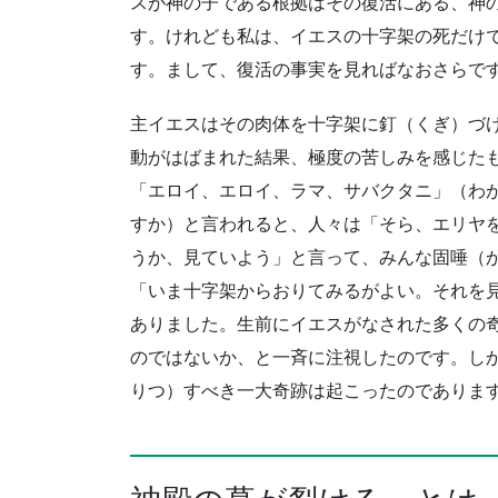
スが神の子である根拠はその復活にある、神
す。けれども私は、イエスの十字架の死だけ
す。まして、復活の事実を見ればなおさらで
主イエスはその肉体を十字架に釘（くぎ）づ
動がはばまれた結果、極度の苦しみを感じた
「エロイ、エロイ、ラマ、サバクタニ」（わ
すか）と言われると、人々は「そら、エリヤ
うか、見ていよう」と言って、みんな固唾（
「いま十字架からおりてみるがよい。それを見
ありました。生前にイエスがなされた多くの
のではないか、と一斉に注視したのです。し
りつ）すべき一大奇跡は起こったのでありま