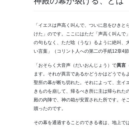
神殿の幕が裂ける、とは
「イエスは声高く叫んで、ついに息をひきと
けた」のです。ここにはただ「声高く叫んで
の句もなく、ただ唸（うな）るように絶叫、
い言葉」（コリント人への第二の手紙12章4
「おそらく大音声（だいおんじょう）で
異言
ます。それが異言であるかどうかはどうでも
聖所の幕が断ち切れた。それによって、主イ
きものを崩して、帰るべき所に主は帰られた
殿の内陣で、神の箱が安置された所です。そ
贖ったのです。
その幕を通過することのできる者は、地上で