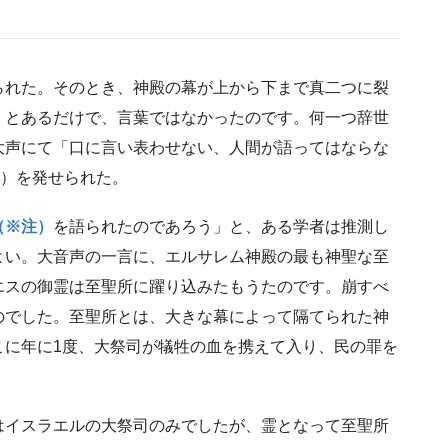
られた。そのとき、神殿の幕が上から下まで真二つに裂
」とあるだけで、言葉ではなかったのです。何一つ辞世
大声にて「口に言い表わせない、人間が語ってはならな
節）を発せられた。
（※注）
を語られたのであろう」と、ある学者は推測し
よい。大音声の一言に、エルサレム神殿の最も神聖な至
エスの御霊は至聖所に躍り込みたもうたのです。崩すべ
のでした。至聖所とは、大きな幕によって隔てられた神
こに年に1度、大祭司が犠牲の血を携えて入り、民の罪を
はイスラエルの大祭司のみでしたが、霊となって至聖所