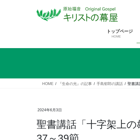
コ
ナ
ン
ビ
テ
ゲ
ン
ー
トップページ
ツ
シ
HOME
へ
ョ
ス
ン
キ
に
ッ
移
プ
動
HOME
『生命の光』の記事
手島郁郎の講話
聖書講
2024年6月3日
聖書講話「十字架上の
37～39節