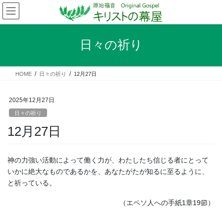
コ
ナ
ン
ビ
テ
ゲ
ン
ー
日々の祈り
ツ
シ
へ
ョ
ス
ン
HOME
日々の祈り
12月27日
キ
に
ッ
移
プ
動
2025年12月27日
日々の祈り
12月27日
神の力強い活動によって働く力が、わたしたち信じる者にとって
いかに絶大なものであるかを、あなたがたが知るに至るように、
と祈っている。
（エペソ人への手紙1章19節）