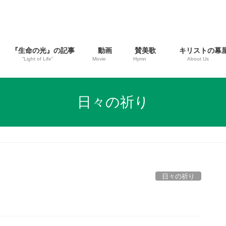
『生命の光』の記事
動画
賛美歌
キリストの幕
“Light of Life”
Movie
Hymn
About Us
日々の祈り
日々の祈り