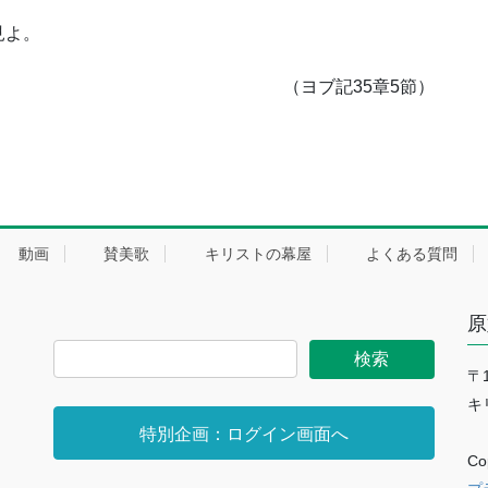
見よ。
（ヨブ記35章5節）
動画
賛美歌
キリストの幕屋
よくある質問
原
〒
キ
特別企画：ログイン画面へ
Co