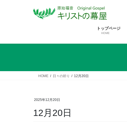
コ
ナ
ン
ビ
テ
ゲ
ン
ー
トップページ
ツ
シ
HOME
へ
ョ
ス
ン
キ
に
ッ
移
プ
動
HOME
日々の祈り
12月20日
2025年12月20日
12月20日