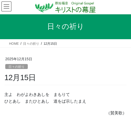
コ
ナ
ン
ビ
テ
ゲ
ン
ー
日々の祈り
ツ
シ
へ
ョ
ス
ン
HOME
日々の祈り
12月15日
キ
に
ッ
移
プ
動
2025年12月15日
日々の祈り
12月15日
主よ わがよわきあしを まもりて
ひとあし またひとあし 道をば示したまえ
（賛美歌）