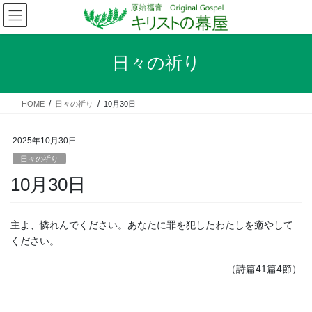
コ
ナ
ン
ビ
テ
ゲ
ン
ー
日々の祈り
ツ
シ
へ
ョ
ス
ン
HOME
日々の祈り
10月30日
キ
に
ッ
移
プ
動
2025年10月30日
日々の祈り
10月30日
主よ、憐れんでください。あなたに罪を犯したわたしを癒やして
ください。
（詩篇41篇4節）