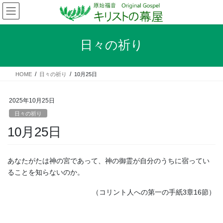
コ
ナ
ン
ビ
テ
ゲ
ン
ー
日々の祈り
ツ
シ
へ
ョ
ス
ン
HOME
日々の祈り
10月25日
キ
に
ッ
移
プ
動
2025年10月25日
日々の祈り
10月25日
あなたがたは神の宮であって、神の御霊が自分のうちに宿ってい
ることを知らないのか。
（コリント人への第一の手紙3章16節）