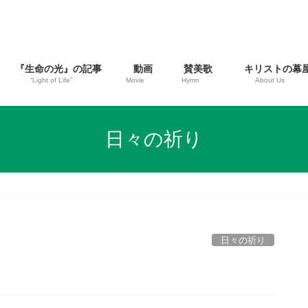
『生命の光』の記事
動画
賛美歌
キリストの幕
“Light of Life”
Movie
Hymn
About Us
日々の祈り
日々の祈り