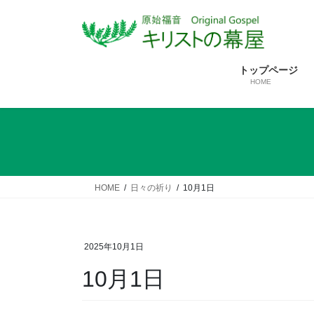
コ
ナ
ン
ビ
テ
ゲ
ン
ー
トップページ
ツ
シ
HOME
へ
ョ
ス
ン
キ
に
ッ
移
プ
動
HOME
日々の祈り
10月1日
2025年10月1日
10月1日