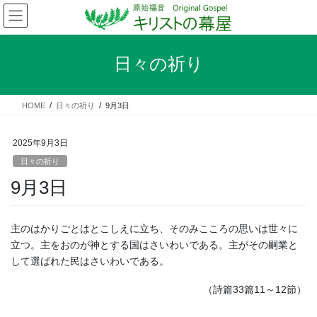
コ
ナ
ン
ビ
テ
ゲ
ン
ー
日々の祈り
ツ
シ
へ
ョ
ス
ン
HOME
日々の祈り
9月3日
キ
に
ッ
移
プ
動
2025年9月3日
日々の祈り
9月3日
主のはかりごとはとこしえに立ち、そのみこころの思いは世々に
立つ。主をおのが神とする国はさいわいである。主がその嗣業と
して選ばれた民はさいわいである。
（詩篇33篇11～12節）