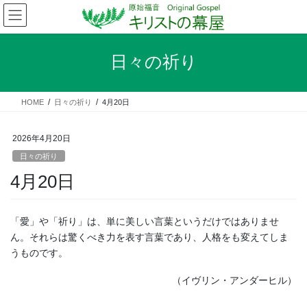
コ
ナ
ン
ビ
テ
ゲ
ン
ー
日々の祈り
ツ
シ
へ
ョ
ス
ン
HOME
日々の祈り
4月20日
キ
に
ッ
移
プ
動
2026年4月20日
日々の祈り
4月20日
「愛」や「祈り」は、単に美しい言葉というだけではありませ
ん。それらは驚くべき力を表す言葉であり、人格をも変えてしま
うものです。
（イヴリン・アンダーヒル）