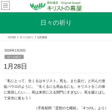
コ
ナ
ン
ビ
テ
ゲ
ン
ー
日々の祈り
ツ
シ
へ
ョ
ス
ン
HOME
日々の祈り
1月28日
キ
に
ッ
移
プ
動
2026年1月28日
日々の祈り
1月28日
「私にとって、生くるはキリスト。死も、また益だ」と叫んだ使
徒パウロのように、「生くるにも死ぬるにも、キリストをこの体
に発現したい」。死は来世に入る関門にすぎない。死を蹴とばし
て栄光に進もう！
（手島郁郎『霊想の七曜経』「4つのL」より）