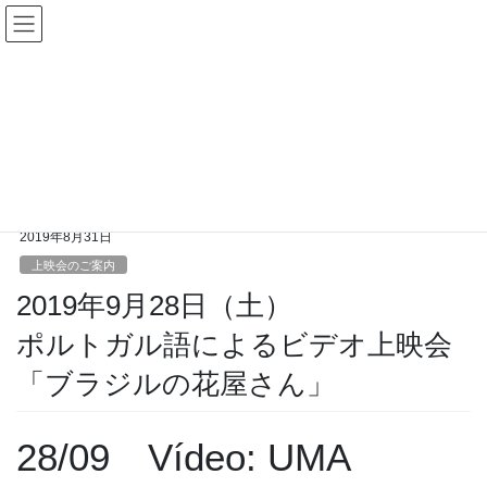
コ
ナ
ン
ビ
テ
ゲ
ン
ー
上映会のご案内
ツ
シ
へ
ョ
ス
ン
HOME
ご案内
上映会のご案内
キ
に
2019年9月28日（土）ポルトガル語によるビデオ上映会「ブラジルの花屋さん」
ッ
移
プ
動
2019年8月31日
上映会のご案内
2019年9月28日（土）
ポルトガル語によるビデオ上映会
「ブラジルの花屋さん」
28/09 Vídeo: UMA