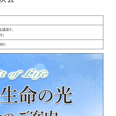
会議室3」
5）
860）