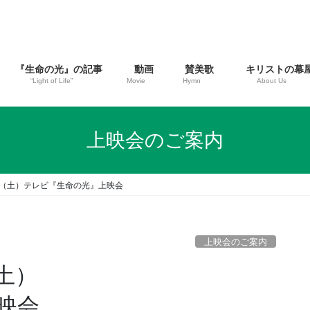
『生命の光』の記事
動画
賛美歌
キリストの幕
“Light of Life”
Movie
Hymn
About Us
上映会のご案内
5日（土）テレビ『生命の光』上映会
上映会のご案内
（土）
映会