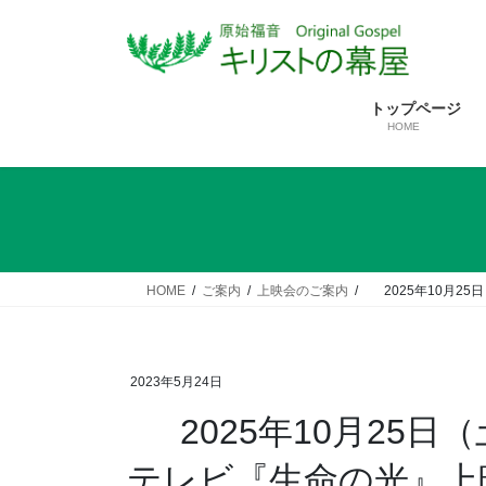
コ
ナ
ン
ビ
テ
ゲ
ン
ー
トップページ
ツ
シ
HOME
へ
ョ
ス
ン
キ
に
ッ
移
プ
動
HOME
ご案内
上映会のご案内
2025年10月2
2023年5月24日
2025年10月25日
テレビ『生命の光』上