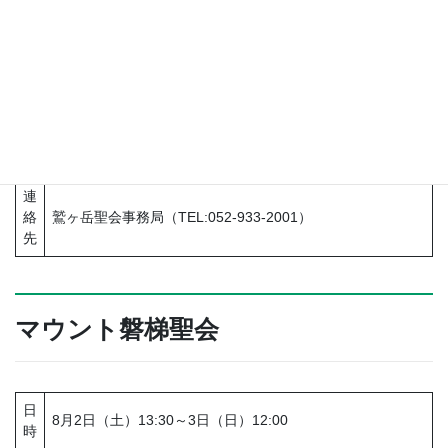
鷲ヶ岳聖会
日
7月26日（土）13:00～27日（日）13:00
時
会
鷲ヶ岳高原ホテル レインボー（岐阜県郡上市高鷲町大鷲
場
3250）
連
絡
鷲ヶ岳聖会事務局（TEL:052-933-2001）
先
マウント磐梯聖会
日
8月2日（土）13:30～3日（日）12:00
時