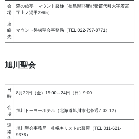
会
森の旅亭 マウント磐梯（福島県耶麻郡猪苗代町大字若宮
場
字上ノ湯甲2985）
連
絡
マウント磐梯聖会事務局（TEL:022-797-8771）
先
旭川聖会
日
8月22日（金）15:00～24日（日）9:00
時
会
旭川トーヨーホテル（北海道旭川市七条通7-32-12）
場
連
旭川聖会事務局 札幌キリストの幕屋（TEL:011-621-
絡
9376）
先