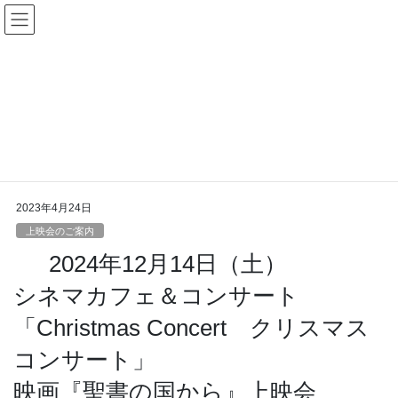
コ
ナ
ン
ビ
テ
ゲ
ン
ー
上映会のご案内
ツ
シ
へ
ョ
ス
ン
HOME
ご案内
上映会のご案内
キ
に
2024年12月14日（土）シネマカフェ＆コンサート「Christmas Concert クリ
ッ
移
スマスコンサート」映画『聖書の国から』上映会
プ
動
2023年4月24日
上映会のご案内
2024年12月14日（土）
シネマカフェ＆コンサート
「Christmas Concert クリスマス
コンサート」
映画『聖書の国から』上映会