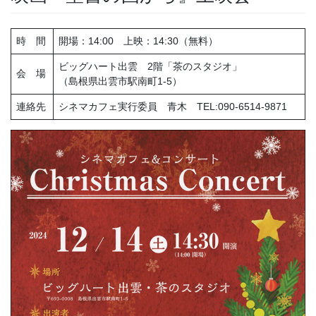
時 間
開場：14:00 上映：14:30（無料）
ビッグハート出雲 2階「茶のスタジオ」
会 場
（島根県出雲市駅南町1-5）
連絡先
シネマカフェ実行委員 青木 TEL:090-6514-9871