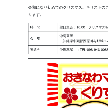
令和になり初めてのクリスマス。キリストの
ります。
時 間
聖日集会：10:00 クリスマス祝会
沖縄幕屋
会 場
（沖縄県中頭郡西原町与那城354
連絡先
沖縄幕屋 （TEL:098-946-008