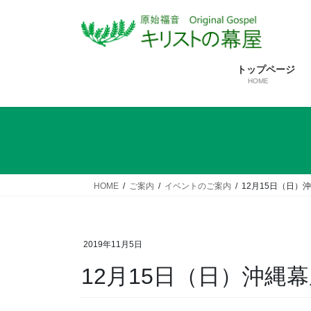
コ
ナ
ン
ビ
テ
ゲ
ン
ー
トップページ
ツ
シ
HOME
へ
ョ
ス
ン
キ
に
ッ
移
プ
動
HOME
ご案内
イベントのご案内
12月15日（日
2019年11月5日
12月15日（日）沖縄